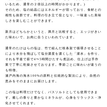
いるため、通常の２倍以上の時間がかかります。)
そのため、塩の結晶にはエネルギーが宿っており、食材との
相性も抜群です。料理の引き立て役となり、一味違った美味
しさを楽しむことができます。
新月はどちらかというと、満月と比較すると、エッジがきい
た味わいで、お肉に合うといわれています。
通常のたけはらの塩は、竹で組んだ枝条架で循環させること
により水分を飛ばして塩分濃度を濃くした「灌水」を作り、
それを平釜で薪で4〜5時間ひたすら煮詰め、仕上げは手作
業で丁寧に乾燥させております。季節ごとに味わいが違うの
も特徴。
瀬戸内海の海水100%の原料と伝統的な製法により、自然の
恵みをそのままにお届けします。
この塩は料理だけでなく、バスソルトとしても使用できま
す。癒しの香りと豊かなミネラルが、心身をリラックス・浄
化させてくれます。