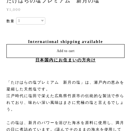
たけはらの塩プレミアム 新月の塩
¥1,000
数量
International shipping available
Add to cart
日本国内にお住まいの方向け
「たけはらの塩プレミアム 新月の塩」は、瀬戸内の恵みを
凝縮した天然塩です。
江戸時代に塩田で栄えた広島県竹原市の伝統的な製法で作ら
れており、味わい深い風味はまさに究極の塩と言えるでしょ
う。
この塩は、新月のパワーを浴びた海水を原料に使用し、満月
の日に煮詰めています。(汲んでそのままの海水を使用して