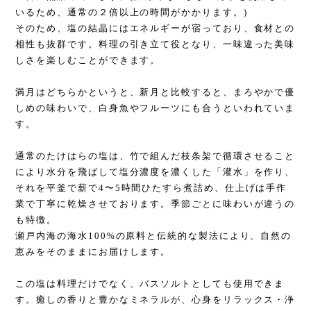
いるため、通常の２倍以上の時間がかかります。)
そのため、塩の結晶にはエネルギーが宿っており、食材との
相性も抜群です。料理の引き立て役となり、一味違った美味
しさを楽しむことができます。
満月はどちらかというと、新月と比較すると、まろやかで優
しめの味わいで、白身魚やフルーツにも合うといわれていま
す。
通常のたけはらの塩は、竹で組んだ枝条架で循環させること
により水分を飛ばして塩分濃度を濃くした「灌水」を作り、
それを平釜で薪で4〜5時間ひたすら煮詰め、仕上げは手作
業で丁寧に乾燥させております。季節ごとに味わいが違うの
も特徴。
瀬戸内海の海水100%の原料と伝統的な製法により、自然の
恵みをそのままにお届けします。
この塩は料理だけでなく、バスソルトとしても使用できま
す。癒しの香りと豊かなミネラルが、心身をリラックス・浄