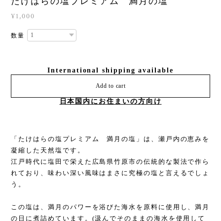
たけはらの塩プレミアム 満月の塩
¥1,000
数量
International shipping available
Add to cart
日本国内にお住まいの方向け
「たけはらの塩プレミアム 満月の塩」は、瀬戸内の恵みを
凝縮した天然塩です。
江戸時代に塩田で栄えた広島県竹原市の伝統的な製法で作ら
れており、味わい深い風味はまさに究極の塩と言えるでしょ
う。
この塩は、満月のパワーを浴びた海水を原料に使用し、満月
の日に煮詰めています。(汲んでそのままの海水を使用して