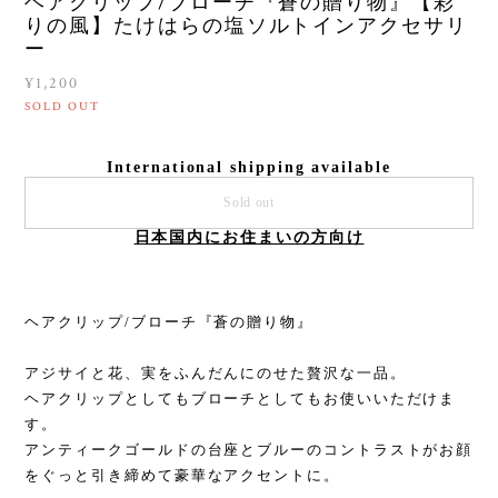
ヘアクリップ/ブローチ『蒼の贈り物』【彩
りの風】たけはらの塩ソルトインアクセサリ
ー
¥1,200
SOLD OUT
International shipping available
Sold out
日本国内にお住まいの方向け
ヘアクリップ/ブローチ『蒼の贈り物』
アジサイと花、実をふんだんにのせた贅沢な一品。
ヘアクリップとしてもブローチとしてもお使いいただけま
す。
アンティークゴールドの台座とブルーのコントラストがお顔
をぐっと引き締めて豪華なアクセントに。